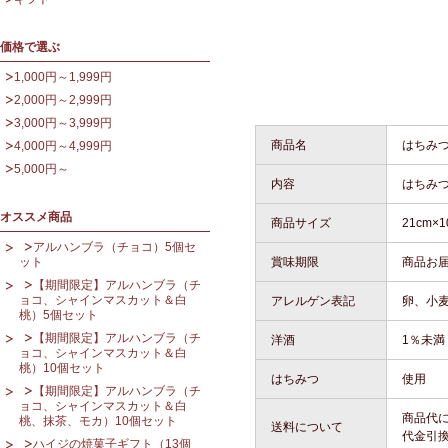
価格で選ぶ
1,000円～1,999円
2,000円～2,999円
3,000円～3,999円
商品名
はちみ
4,000円～4,999円
5,000円～
内容
はちみ
オススメ商品
商品サイズ
21cm×1
アルハンブラ（チョコ）5個セ
ット
賞味期限
商品お
【期間限定】アルハンブラ（チ
ョコ、シャインマスカット＆白
アレルゲン表記
卵、小
桃）5個セット
【期間限定】アルハンブラ（チ
洋酒
1％未満
ョコ、シャインマスカット＆白
桃）10個セット
はちみつ
使用
【期間限定】アルハンブラ（チ
ョコ、シャインマスカット＆白
商品代に
桃、抹茶、モカ）10個セット
送料について
代金引
ハイジの焼菓子ギフト（13個