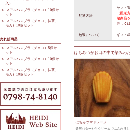
入）
ヤマト運
アルハンブラ（チョコ）10個セ
（配送
ット
配送方法
蔵商品
アルハンブラ（チョコ、抹茶、
詳しく
モカ）10個セット
包装について
ギフト
売れ筋商品
アルハンブラ（チョコ）5個セ
ット
はちみつがお口の中で染みわ
アルハンブラ（チョコ）10個セ
ット
アルハンブラ（チョコ、抹茶、
モカ）10個セット
はちみつマドレーヌ
発酵バターや生クリームでふんわりし