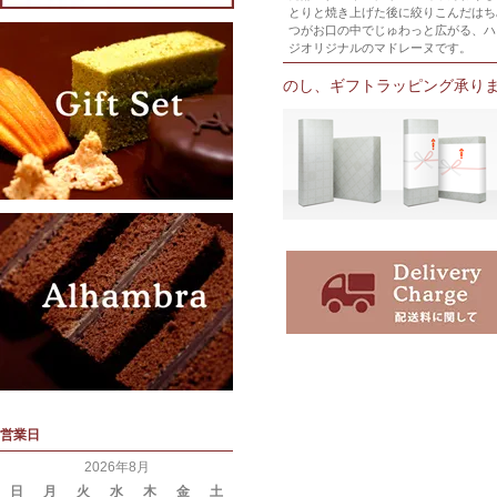
とりと焼き上げた後に絞りこんだはち
つがお口の中でじゅわっと広がる、ハ
ジオリジナルのマドレーヌです。
のし、ギフトラッピング承り
営業日
2026年8月
日
月
火
水
木
金
土