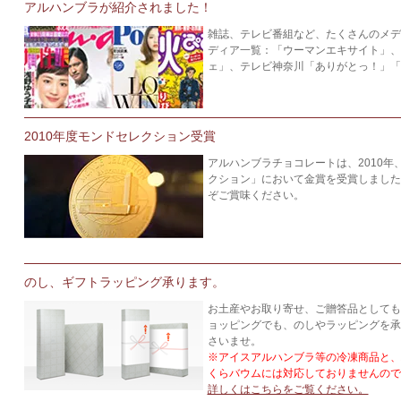
アルハンブラが紹介されました！
雑誌、テレビ番組など、たくさんのメデ
ディア一覧：「ウーマンエキサイト」、
ェ」、テレビ神奈川「ありがとっ！」「
2010年度モンドセレクション受賞
アルハンブラチョコレートは、2010
クション」において金賞を受賞しました
ぞご賞味ください。
のし、ギフトラッピング承ります。
お土産やお取り寄せ、ご贈答品としても
ョッピングでも、のしやラッピングを承
さいませ。
※アイスアルハンブラ等の冷凍商品と、
くらバウムには対応しておりませんので
詳しくはこちらをご覧ください。