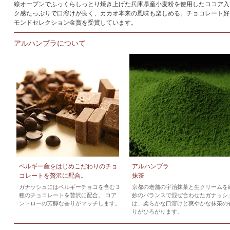
線オーブンでふっくらしっとり焼き上げた兵庫県産小麦粉を使用したココア入
ク感たっぷりで口溶けが良く、カカオ本来の風味も楽しめる。チョコレート好き
モンドセレクション金賞を受賞しています。
アルハンブラについて
ベルギー産をはじめこだわりのチョ
アルハンブラ
コレートを贅沢に配合。
抹茶
ガナッシュにはベルギーチョコを含む３
京都の老舗の宇治抹茶と生クリームを
種のチョコレートを贅沢に配合。 コア
妙のバランスで混ぜ合わせたガナッシ
ントローの芳醇な香りがマッチします。
は、柔らかな口溶けと爽やかな抹茶の
りがひろがります。