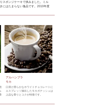
りスポンジケーキで挟みました。ミル
にはたまらない逸品です。2010年度
アルハンブラ
モカ
絶
口溶け滑らかなホワイトチョコレートに
ュ
エスプレッソ抽出したモカガナッシュは
香
上品な香りとコクが特徴です。