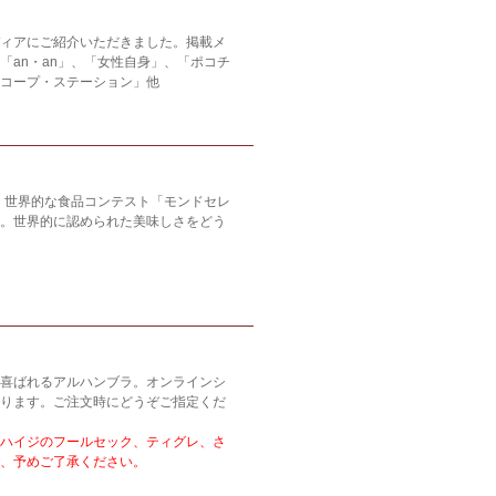
ィアにご紹介いただきました。掲載メ
「an・an」、「女性自身」、「ポコチ
コープ・ステーション」他
年、世界的な食品コンテスト「モンドセレ
。世界的に認められた美味しさをどう
喜ばれるアルハンブラ。オンラインシ
ります。ご注文時にどうぞご指定くだ
ハイジのフールセック、ティグレ、さ
、予めご了承ください。