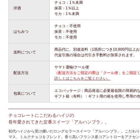
チョコ：1％未満
洋酒
抹茶：1％以上
モカ：1％未満
チョコ：不使用
はちみつ
抹茶：不使用
モカ：不使用
商品代に、別途送料（1箇所につき10,800円以
送料について
代金引換の場合は代引き手数料が加算されます。
ヤマト運輸/クール便
配送方法
（配送方法をご指定の際は「クール便」をご指定
詳しくはこちらをご覧ください。
エコパッケージ：商品発送に必要最低限の簡易的
包装について
ギフト箱（有料）：ギフト用の箱を使用し専用の
チョコレートにこだわるハイジの
長年愛されてきた定番スイーツ「アルハンブラ」。
初代ハイジから受け継いだロングセラースイーツ「アルハンブラ」。こだわり
マス、ミルクチョコをブレンド。香り高いフランス産コアントローをアクセン