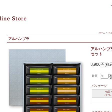
＞
ホーム
ア
アルハンブラ
アルハンブ
セット
3,900円(税
数量
パッケージ
包装
(エコ