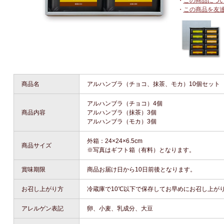
・
この商品につ
・
この商品を友
商品名
アルハンブラ（チョコ、抹茶、モカ）10個セット
アルハンブラ（チョコ）4個
商品内容
アルハンブラ（抹茶）3個
アルハンブラ（モカ）3個
外箱：24×24×6.5cm
商品サイズ
※写真はギフト箱（有料）となります。
賞味期限
商品お届け日から10日前後となります。
お召し上がり方
冷蔵庫で10℃以下で保存してお早めにお召し上が
アレルゲン表記
卵、小麦、乳成分、大豆