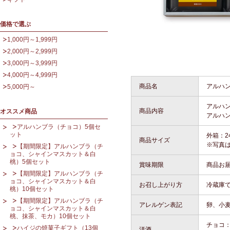
価格で選ぶ
1,000円～1,999円
2,000円～2,999円
3,000円～3,999円
4,000円～4,999円
商品名
アルハ
5,000円～
アルハ
商品内容
オススメ商品
アルハ
アルハンブラ（チョコ）5個セ
ット
外箱：24
商品サイズ
※写真
【期間限定】アルハンブラ（チ
ョコ、シャインマスカット＆白
桃）5個セット
賞味期限
商品お届
【期間限定】アルハンブラ（チ
ョコ、シャインマスカット＆白
お召し上がり方
冷蔵庫
桃）10個セット
【期間限定】アルハンブラ（チ
アレルゲン表記
卵、小
ョコ、シャインマスカット＆白
桃、抹茶、モカ）10個セット
チョコ：
ハイジの焼菓子ギフト（13個
洋酒