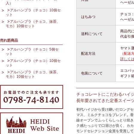
ヘーゼ
入）
アルハンブラ（チョコ）10個セ
チョコ
ット
はちみつ
ヘーゼ
アルハンブラ（チョコ、抹茶、
モカ）10個セット
商品代に
送料について
代金引
売れ筋商品
ヤマト運
アルハンブラ（チョコ）5個セ
配送方法
（配送
ット
詳しく
アルハンブラ（チョコ）10個セ
ット
エコパ
アルハンブラ（チョコ、抹茶、
包装について
ギフト
モカ）10個セット
チョコレートにこだわるハイ
長年愛されてきた定番スイー
初代ハイジから受け継いだロングセ
マス、ミルクチョコをブレンド。香
線オーブンでふっくらしっとり焼き
ク感たっぷりで口溶けが良く、カカ
モンドセレクション金賞を受賞して