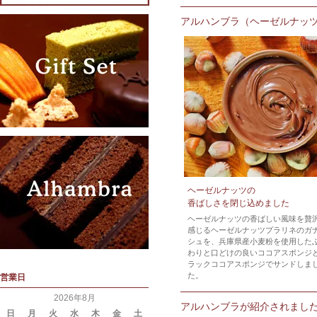
アルハンブラ（ヘーゼルナッ
ヘーゼルナッツの
香ばしさを閉じ込めました
ヘーゼルナッツの香ばしい風味を贅
感じるヘーゼルナッツプラリネのガ
シュを、兵庫県産小麦粉を使用した
わりと口どけの良いココアスポンジ
ラックココアスポンジでサンドしま
た。
営業日
2026年8月
アルハンブラが紹介されまし
日
月
火
水
木
金
土